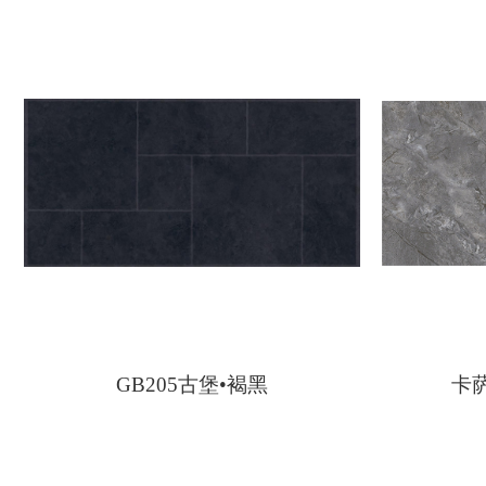
GB205古堡•褐黑
卡萨