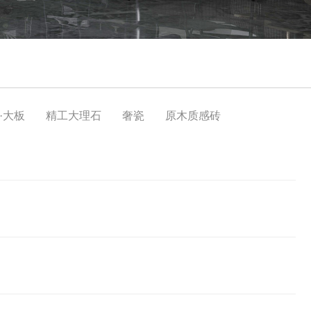
·大板
精工大理石
奢瓷
原木质感砖