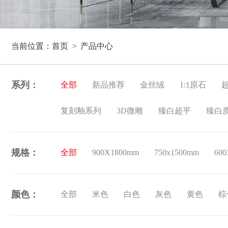
当前位置：
首页
产品中心
系列：
全部
新品推荐
金丝绒
1:1原石
复刻釉系列
3D微雕
臻白超平
臻白
规格：
全部
900X1800mm
750x1500mm
60
颜色：
全部
米色
白色
灰色
黄色
棕