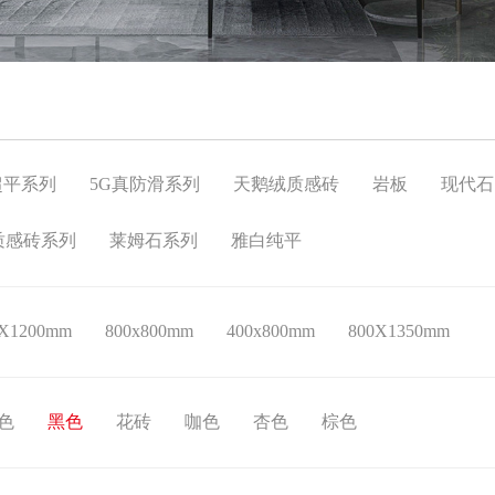
超平系列
5G真防滑系列
天鹅绒质感砖
岩板
现代石
质感砖系列
莱姆石系列
雅白纯平
0X1200mm
800x800mm
400x800mm
800X1350mm
色
黑色
花砖
咖色
杏色
棕色