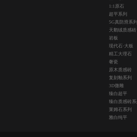
1:1原石
超平系列
5G真防滑系
天鹅绒质感砖
岩板
现代石·大板
精工大理石
奢瓷
原木质感砖
复刻釉系列
3D微雕
臻白超平
臻白质感砖系
莱姆石系列
雅白纯平