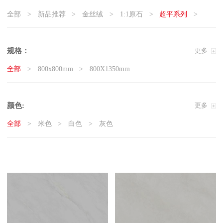
全部
新品推荐
金丝绒
1:1原石
超平系列
5G真防滑系列
天鹅绒质感砖
岩板
现代石·大板
精工大理石
奢瓷
原木质感砖
复刻釉系列
规格：
更多
3D微雕
臻白超平
臻白质感砖系列
莱姆石系列
全部
800x800mm
800X1350mm
雅白纯平
颜色:
更多
全部
米色
白色
灰色