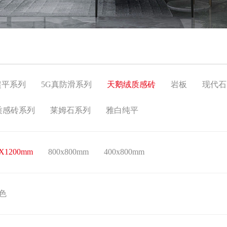
超平系列
5G真防滑系列
天鹅绒质感砖
岩板
现代石
质感砖系列
莱姆石系列
雅白纯平
0X1200mm
800x800mm
400x800mm
色