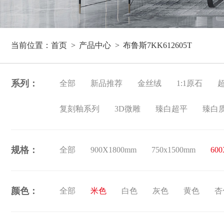
当前位置：
首页
产品中心
布鲁斯7KK612605T
系列：
全部
新品推荐
金丝绒
1:1原石
复刻釉系列
3D微雕
臻白超平
臻白
规格：
全部
900X1800mm
750x1500mm
60
颜色：
全部
米色
白色
灰色
黄色
杏