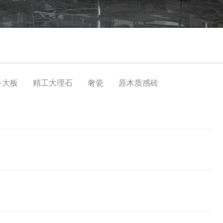
·大板
精工大理石
奢瓷
原木质感砖