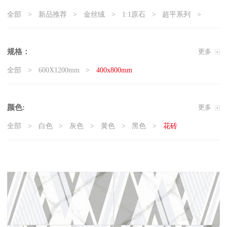
全部
新品推荐
金丝绒
1:1原石
超平系列
5G真防滑系列
天鹅绒质感砖
岩板
现代石·大板
精工大理石
奢瓷
原木质感砖
复刻釉系列
规格：
更多
3D微雕
臻白超平
臻白质感砖系列
莱姆石系列
全部
600X1200mm
400x800mm
雅白纯平
颜色:
更多
全部
白色
灰色
黄色
黑色
花砖