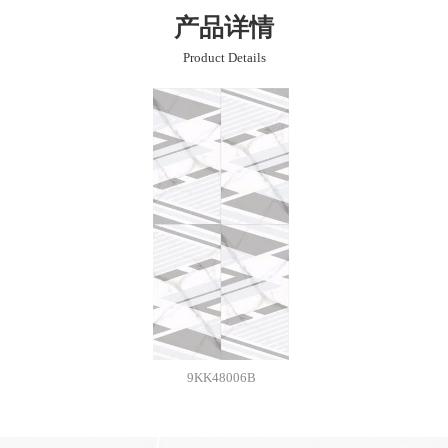
产品详情
Product Details
9KK48006B