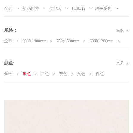
全部
新品推荐
金丝绒
1:1原石
超平系列
5G真防滑系列
天鹅绒质感砖
岩板
现代石·大板
精工大理石
奢瓷
原木质感砖
复刻釉系列
规格：
更多
3D微雕
臻白超平
臻白质感砖系列
莱姆石系列
全部
900X1800mm
750x1500mm
600X1200mm
雅白纯平
800x800mm
400x800mm
颜色:
更多
全部
米色
白色
灰色
黄色
杏色