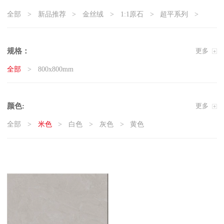
全部
新品推荐
金丝绒
1:1原石
超平系列
5G真防滑系列
天鹅绒质感砖
岩板
现代石·大板
精工大理石
奢瓷
原木质感砖
复刻釉系列
规格：
更多
3D微雕
臻白超平
臻白质感砖系列
莱姆石系列
全部
800x800mm
雅白纯平
颜色:
更多
全部
米色
白色
灰色
黄色