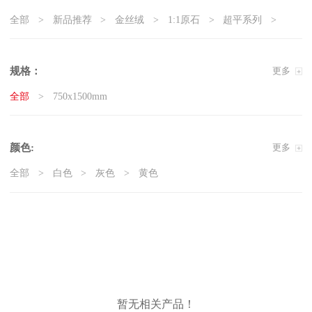
全部
新品推荐
金丝绒
1:1原石
超平系列
5G真防滑系列
天鹅绒质感砖
岩板
现代石·大板
精工大理石
奢瓷
原木质感砖
复刻釉系列
规格：
更多
3D微雕
臻白超平
臻白质感砖系列
莱姆石系列
全部
750x1500mm
雅白纯平
颜色:
更多
全部
白色
灰色
黄色
暂无相关产品！