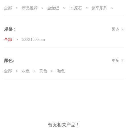
全部
新品推荐
金丝绒
1:1原石
超平系列
5G真防滑系列
天鹅绒质感砖
岩板
现代石·大板
精工大理石
奢瓷
原木质感砖
复刻釉系列
规格：
更多
3D微雕
臻白超平
臻白质感砖系列
莱姆石系列
全部
600X1200mm
雅白纯平
颜色:
更多
全部
灰色
黄色
咖色
暂无相关产品！