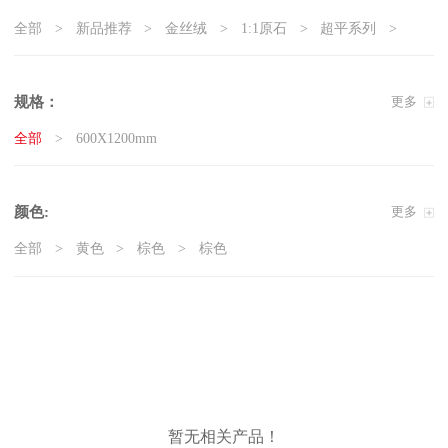
全部
新品推荐
金丝绒
1:1原石
超平系列
5G真防滑系列
天鹅绒质感砖
岩板
现代石·大板
精工大理石
奢瓷
原木质感砖
复刻釉系列
规格：
更多
3D微雕
臻白超平
臻白质感砖系列
莱姆石系列
全部
600X1200mm
雅白纯平
颜色:
更多
全部
黄色
棕色
棕色
暂无相关产品！