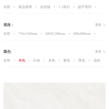
全部
新品推荐
金丝绒
1:1原石
超平系列
5G真防滑系列
天鹅绒质感砖
岩板
现代石·大板
精工大理石
奢瓷
原木质感砖
复刻釉系列
规格：
更多
3D微雕
臻白超平
臻白质感砖系列
莱姆石系列
全部
750x1500mm
600X1200mm
800x800mm
雅白纯平
400x800mm
颜色:
更多
全部
米色
白色
灰色
黄色
黑色
花砖