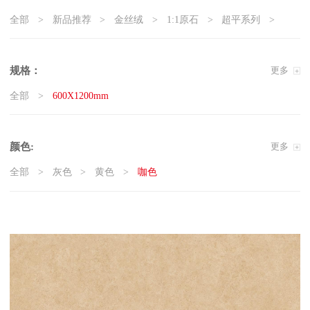
全部
新品推荐
金丝绒
1:1原石
超平系列
5G真防滑系列
天鹅绒质感砖
岩板
现代石·大板
精工大理石
奢瓷
原木质感砖
复刻釉系列
规格：
更多
3D微雕
臻白超平
臻白质感砖系列
莱姆石系列
全部
600X1200mm
雅白纯平
颜色:
更多
全部
灰色
黄色
咖色