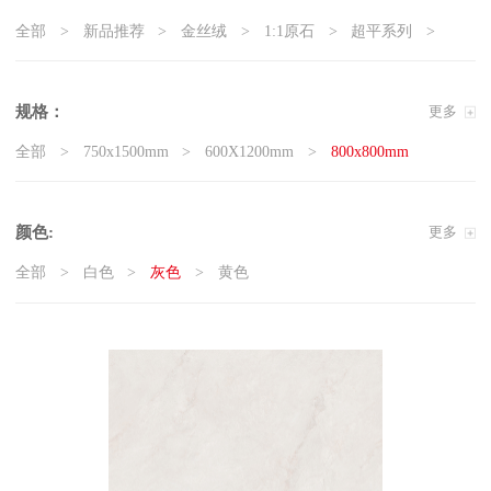
全部
新品推荐
金丝绒
1:1原石
超平系列
5G真防滑系列
天鹅绒质感砖
岩板
现代石·大板
精工大理石
奢瓷
原木质感砖
复刻釉系列
规格：
更多
3D微雕
臻白超平
臻白质感砖系列
莱姆石系列
全部
750x1500mm
600X1200mm
800x800mm
雅白纯平
颜色:
更多
全部
白色
灰色
黄色