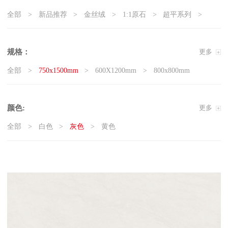
全部
新品推荐
金丝绒
1:1原石
超平系列
5G真防滑系列
天鹅绒质感砖
岩板
现代石·大板
精工大理石
奢瓷
原木质感砖
复刻釉系列
规格：
更多
3D微雕
臻白超平
臻白质感砖系列
莱姆石系列
全部
750x1500mm
600X1200mm
800x800mm
雅白纯平
颜色:
更多
全部
白色
灰色
黄色