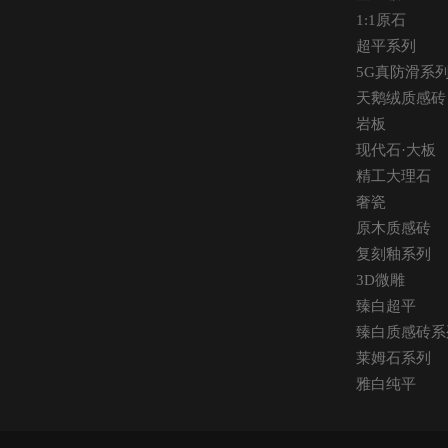
1:1原石
超平系列
5G真防滑系
天鹅绒质感砖
岩板
现代石·大板
精工大理石
奢瓷
原木质感砖
复刻釉系列
3D微雕
臻白超平
臻白质感砖系
莱姆石系列
雅白纯平