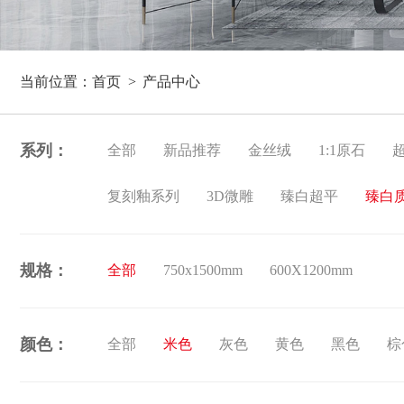
当前位置：
首页
产品中心
系列：
全部
新品推荐
金丝绒
1:1原石
复刻釉系列
3D微雕
臻白超平
臻白
规格：
全部
750x1500mm
600X1200mm
颜色：
全部
米色
灰色
黄色
黑色
棕