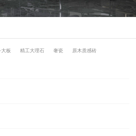
·大板
精工大理石
奢瓷
原木质感砖