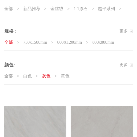
全部
新品推荐
金丝绒
1:1原石
超平系列
5G真防滑系列
天鹅绒质感砖
岩板
现代石·大板
精工大理石
奢瓷
原木质感砖
复刻釉系列
规格：
更多
3D微雕
臻白超平
臻白质感砖系列
莱姆石系列
全部
750x1500mm
600X1200mm
800x800mm
雅白纯平
颜色:
更多
全部
白色
灰色
黄色