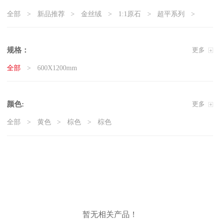
全部
新品推荐
金丝绒
1:1原石
超平系列
5G真防滑系列
天鹅绒质感砖
岩板
现代石·大板
精工大理石
奢瓷
原木质感砖
复刻釉系列
规格：
更多
3D微雕
臻白超平
臻白质感砖系列
莱姆石系列
全部
600X1200mm
雅白纯平
颜色:
更多
全部
黄色
棕色
棕色
暂无相关产品！