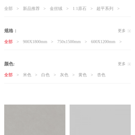
全部
新品推荐
金丝绒
1:1原石
超平系列
5G真防滑系列
天鹅绒质感砖
岩板
现代石·大板
精工大理石
奢瓷
原木质感砖
复刻釉系列
规格：
更多
3D微雕
臻白超平
臻白质感砖系列
莱姆石系列
全部
900X1800mm
750x1500mm
600X1200mm
雅白纯平
800x800mm
400x800mm
颜色:
更多
全部
米色
白色
灰色
黄色
杏色